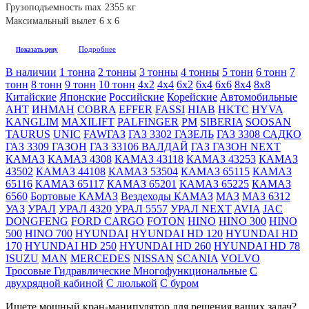
Грузоподъемность max
2355 кг
Максимальный вылет
6 х 6
Подробнее
Показать цену
В наличии
1 тонна
2 тонны
3 тонны
4 тонны
5 тонн
6 тонн
7
тонн
8 тонн
9 тонн
10 тонн
4х2
4х4
6х2
6х4
6х6
8х4
8х8
Китайские
Японские
Российские
Корейские
Автомобильные
АНТ
ИНМАН
COBRA
EFFER
FASSI
HIAB
HKTC
HYVA
KANGLIM
MAXILIFT
PALFINGER
PM
SIBERIA
SOOSAN
TAURUS
UNIC
FAW
ГАЗ
ГАЗ 3302 ГАЗЕЛЬ
ГАЗ 3308 САДКО
ГАЗ 3309 ГАЗОН
ГАЗ 33106 ВАЛДАЙ
ГАЗ ГАЗОН NEXT
КАМАЗ
КАМАЗ 4308
КАМАЗ 43118
КАМАЗ 43253
КАМАЗ
43502
КАМАЗ 44108
КАМАЗ 53504
КАМАЗ 65115
КАМАЗ
65116
КАМАЗ 65117
КАМАЗ 65201
КАМАЗ 65225
КАМАЗ
6560
Бортовые КАМАЗ
Вездеходы КАМАЗ
МАЗ
МАЗ 6312
УАЗ
УРАЛ
УРАЛ 4320
УРАЛ 5557
УРАЛ NEXT
AVIA
JAC
DONGFENG
FORD CARGO
FOTON
HINO
HINO 300
HINO
500
HINO 700
HYUNDAI
HYUNDAI HD 120
HYUNDAI HD
170
HYUNDAI HD 250
HYUNDAI HD 260
HYUNDAI HD 78
ISUZU
MAN
MERCEDES
NISSAN
SCANIA
VOLVO
Тросовые
Гидравлические
Многофункциональные
C
двухрядной кабиной
C люлькой
C буром
Ищете мощный кран-манипулятор для решения ваших задач?