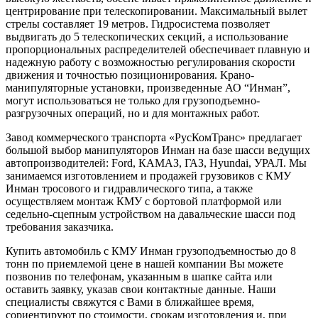
центрирование при телескопировании. Максимальный вылет
стрелы составляет 19 метров. Гидросистема позволяет
выдвигать до 5 телескопических секций, а использование
пропорциональных распределителей обеспечивает плавную и
надежную работу с возможностью регулирования скорости
движения и точностью позиционирования. Крано-
манипуляторные установки, произведенные АО “Инман”,
могут использоваться не только для грузоподъемно-
разгрузочных операций, но и для монтажных работ.
Завод коммерческого транспорта «РусКомТранс» предлагает
большой выбор манипуляторов Инман на базе шасси ведущих
автопроизводителей: Ford, КАМАЗ, ГАЗ, Hyundai, УРАЛ. Мы
занимаемся изготовлением и продажей грузовиков с КМУ
Инман тросового и гидравлического типа, а также
осуществляем монтаж КМУ с бортовой платформой или
седельно-сцепным устройством на давальческие шасси под
требования заказчика.
Купить автомобиль с КМУ Инман грузоподъемностью до 8
тонн по приемлемой цене в нашей компании Вы можете
позвонив по телефонам, указанным в шапке сайта или
оставить заявку, указав свои контактные данные. Наши
специалисты свяжутся с Вами в ближайшее время,
сориентируют по стоимости, срокам изготовления и, при