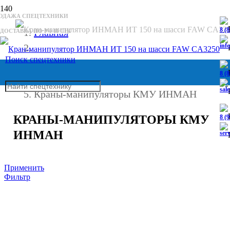
РОДАЖА СПЕЦТЕХНИКИ
8 (
Главная
ДОСТАВКА ПО РФ И СНГ
inf
Поиск спецтехники
Краны-манипуляторы
8 (
sal
Краны-манипуляторы КМУ ИНМАН
КРАНЫ-МАНИПУЛЯТОРЫ КМУ
8 (
ИНМАН
ser
Применить
Фильтр