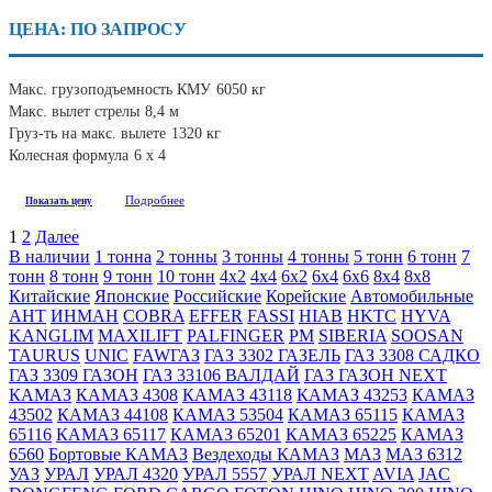
ЦЕНА: ПО ЗАПРОСУ
Макс. грузоподъемность КМУ
6050 кг
Макс. вылет стрелы
8,4 м
Груз-ть на макс. вылете
1320 кг
Колесная формула
6 x 4
Подробнее
Показать цену
1
2
Далее
В наличии
1 тонна
2 тонны
3 тонны
4 тонны
5 тонн
6 тонн
7
тонн
8 тонн
9 тонн
10 тонн
4х2
4х4
6х2
6х4
6х6
8х4
8х8
Китайские
Японские
Российские
Корейские
Автомобильные
АНТ
ИНМАН
COBRA
EFFER
FASSI
HIAB
HKTC
HYVA
KANGLIM
MAXILIFT
PALFINGER
PM
SIBERIA
SOOSAN
TAURUS
UNIC
FAW
ГАЗ
ГАЗ 3302 ГАЗЕЛЬ
ГАЗ 3308 САДКО
ГАЗ 3309 ГАЗОН
ГАЗ 33106 ВАЛДАЙ
ГАЗ ГАЗОН NEXT
КАМАЗ
КАМАЗ 4308
КАМАЗ 43118
КАМАЗ 43253
КАМАЗ
43502
КАМАЗ 44108
КАМАЗ 53504
КАМАЗ 65115
КАМАЗ
65116
КАМАЗ 65117
КАМАЗ 65201
КАМАЗ 65225
КАМАЗ
6560
Бортовые КАМАЗ
Вездеходы КАМАЗ
МАЗ
МАЗ 6312
УАЗ
УРАЛ
УРАЛ 4320
УРАЛ 5557
УРАЛ NEXT
AVIA
JAC