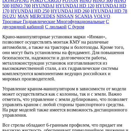
DONGFENG
FORD CARGO
FOTON
HINO
HINO 300
HINO
500
HINO 700
HYUNDAI
HYUNDAI HD 120
HYUNDAI HD
170
HYUNDAI HD 250
HYUNDAI HD 260
HYUNDAI HD 78
ISUZU
MAN
MERCEDES
NISSAN
SCANIA
VOLVO
Тросовые
Гидравлические
Многофункциональные
C
двухрядной кабиной
C люлькой
C буром
Крано-манипуляторные установки марки «Инман»,
позволяют осуществлять монтаж КМУ на различные
автомобили, а также на тракторы и болотоходы. Кроме того,
они могут быть установлены на фундамент. Для повышения
безопасности, надежности и долговечности работы,
металлоконструкции установок изготавливаются из
высококачественной стали, а их гидравлические системы
комплектуются компонентами ведущих российских и
мировых производителей.
Управление краном-манипулятором в зависимости от модели
может осуществляться как с колонны, так и с земли. Важно
отметить, что управление с земли дублировано, что позволяет
управлять краном с любой стороны транспортного средства.
На ряде моделей также имеется возможность дистанционного
управления.
Все стрелы обладают 6-гранным профилем, что придает им
высокую жесткость, обеспечивает прямолинейное движение и