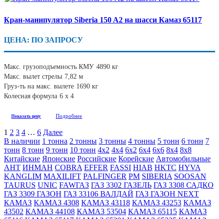
Кран-манипулятор Siberia 150 A2 на шасси Камаз 65117
ЦЕНА: ПО ЗАПРОСУ
Макс. грузоподъемность КМУ
4890 кг
Макс. вылет стрелы
7,82 м
Груз-ть на макс. вылете
1690 кг
Колесная формула
6 х 4
Подробнее
Показать цену
1
2
3
4
…
6
Далее
В наличии
1 тонна
2 тонны
3 тонны
4 тонны
5 тонн
6 тонн
7
тонн
8 тонн
9 тонн
10 тонн
4х2
4х4
6х2
6х4
6х6
8х4
8х8
Китайские
Японские
Российские
Корейские
Автомобильные
АНТ
ИНМАН
COBRA
EFFER
FASSI
HIAB
HKTC
HYVA
KANGLIM
MAXILIFT
PALFINGER
PM
SIBERIA
SOOSAN
TAURUS
UNIC
FAW
ГАЗ
ГАЗ 3302 ГАЗЕЛЬ
ГАЗ 3308 САДКО
ГАЗ 3309 ГАЗОН
ГАЗ 33106 ВАЛДАЙ
ГАЗ ГАЗОН NEXT
КАМАЗ
КАМАЗ 4308
КАМАЗ 43118
КАМАЗ 43253
КАМАЗ
43502
КАМАЗ 44108
КАМАЗ 53504
КАМАЗ 65115
КАМАЗ