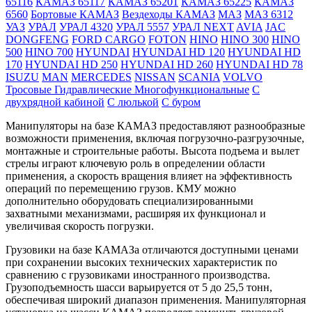
65116
КАМАЗ 65117
КАМАЗ 65201
КАМАЗ 65225
КАМАЗ
6560
Бортовые КАМАЗ
Вездеходы КАМАЗ
МАЗ
МАЗ 6312
УАЗ
УРАЛ
УРАЛ 4320
УРАЛ 5557
УРАЛ NEXT
AVIA
JAC
DONGFENG
FORD CARGO
FOTON
HINO
HINO 300
HINO
500
HINO 700
HYUNDAI
HYUNDAI HD 120
HYUNDAI HD
170
HYUNDAI HD 250
HYUNDAI HD 260
HYUNDAI HD 78
ISUZU
MAN
MERCEDES
NISSAN
SCANIA
VOLVO
Тросовые
Гидравлические
Многофункциональные
C
двухрядной кабиной
C люлькой
C буром
Манипуляторы на базе КАМАЗ предоставляют разнообразные
возможности применения, включая погрузочно-разгрузочные,
монтажные и строительные работы. Высота подъема и вылет
стрелы играют ключевую роль в определении области
применения, а скорость вращения влияет на эффективность
операций по перемещению грузов. КМУ можно
дополнительно оборудовать специализированными
захватными механизмами, расширяя их функционал и
увеличивая скорость погрузки.
Грузовики на базе КАМАЗа отличаются доступными ценами
при сохранении высоких технических характеристик по
сравнению с грузовиками иностранного производства.
Грузоподъемность шасси варьируется от 5 до 25,5 тонн,
обеспечивая широкий диапазон применения. Манипуляторная