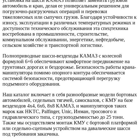
установка на шасси КАМАЗ позволяет заменить грузовой
автомобиль и кран, делая ее универсальным решением для
погрузочно-разгрузочных операций и перевозки
тяжеловесных или сыпучих грузов. Благодаря устойчивости к
износу, эксплуатации в различных температурных режимах и
доступности технического обслуживания эта спецтехника
востребована в промышленности, строительстве,
коммунальном обслуживании, энергетике, нефтедобыче,
сельском хозяйстве и транспортной логистике.
Полноприводные шасси-вездеходы КАМАЗ с колесной
формулой 6×6 обеспечивают комфортное передвижение на
грунтовых дорогах и бездорожье. Безопасность работы крана-
манипулятора помимо опорного контура обеспечивается
системой безопасности, предотвращающей перегрузку
подъемного оборудования.
Наш каталог включает в себя разнообразные модели бортовых
автомобилей, седельных тягачей, самосвалов, с КМУ на базе
вездеходов 4х4, 6х6, 8х8 КАМАЗ, и манипуляторов таких
марок как HKTC, Palfinger, Unic, Инман, тросового и
гидравлического типа, с грузоподъемностью до 25 тонн.
Также мы осуществляем монтаж КМУ с бортовой платформой
или седельно-сцепным устройством на давальческие шасси
под требования заказчика.