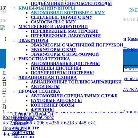
ПОДЪЁМНИКИ СНЕГОБОЛОТОХОДЫ
Главная
КРАНЫ-МАНИПУЛЯТОРЫ
РАБ
РОДАЖА СПЕЦТЕХНИКИ
АВТОМОБИЛИ БОРТОВЫЕ С КМУ
СЕДЕЛЬНЫЕ ТЯГАЧИ С КМУ
Краны-манипуляторы
ДОСТАВКА ПО РФ И СНГ
САМОСВАЛЫ С КМУ
МАСТЕРСКИЕ И ЛАБОРАТОРИИ
Автомобили бортовые с КМУ
ПЕРЕДВИЖНЫЕ МАСТЕРСКИЕ
ПЕРЕДВИЖНЫЕ ЛАБОРАТОРИИ
ЭВАКУАТОРЫ
Страница 4
ЭВАКУАТОРЫ С ЧАСТИЧНОЙ ПОГРУЗКОЙ
Поиск
ЭВАКУАТОРЫ С КМУ
АВТОМОБИЛИ БОРТОВЫЕ С КМУ
ЭВАКУАТОРЫ С ПЛАТФОРМОЙ
ЕМКОСТНАЯ ТЕХНИКА
АВТОМОБИЛЬНЫЕ ЦИСТЕРНЫ
Фильтр
ПРИЦЕПЫ ЦИСТЕРНЫ
Шасси
Сброс
ПОЛУПРИЦЕПЫ ЦИСТЕРНЫ
АВИАЦИОННАЯ ТЕХНИКА
AVIA D120
1
DONGFENG
2
FAW
5
FORD
10
Foton
1
HINO
9
Hyundai
АВИАЦИОННЫЕ ТОПЛИВОЗАПРАВЩИКИ
Производитель КМУ
Сброс
АВТОЛИФТЫ
COBRA
1
EFFER
14
FASSI
8
HIAB
6
HKTC
24
HOTOMI
1
HYVA
2
KA
ПРОЧАЯ ТЕХНИКА
Тип КМУ
Сброс
АВТОМОБИЛИ СПЕЦИАЛЬНЫХ СЛУЖБ
Тросовый
68
Шарнирно-сочлененный
64
ВАХТОВЫЕ АВТОБУСЫ
КОНТЕЙНЕРОВОЗЫ
Грузоподъемность КМУ
Сброс
ФУРГОНЫ
1 тонна
7
2 тонны
9
3 тонны
37
4 тонны
16
5 тонн
10
6 тонн
14
7 тонн
СЕРВИС И ЗАПЧАСТИ
Колесная формула
Сброс
ДОСТАВКА
4 x 2
59
4 x 4
6
6 x 2
9
6 x 4
35
6 x 6
21
8 x 4
4
8 x 8
1
ЛИЗИНГ
Применить
МЕДИАЦЕНТР
КОНТАКТЫ
Фильтр
ВАКАНСИИ