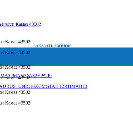
ЗАКАЗАТЬ ЗВОНОК
1
МАЗ
2
МАН
3
УАЗ
2
УРАЛ
9
AURUS
1
UNIC
10
XCMG
1
АНТ
2
ИНМАН
13