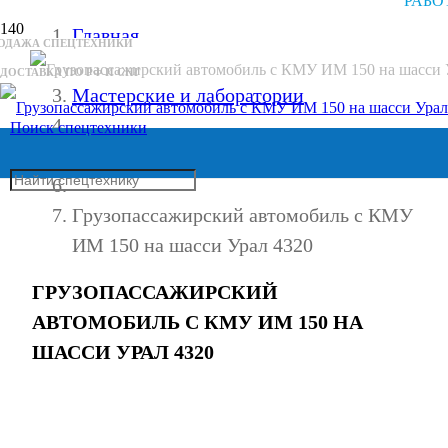
РАБО
Главная
РОДАЖА СПЕЦТЕХНИКИ
ДОСТАВКА ПО РФ И СНГ
Мастерские и лаборатории
Поиск спецтехники
Передвижные мастерские
Грузопассажирский автомобиль с КМУ
ИМ 150 на шасси Урал 4320
ГРУЗОПАССАЖИРСКИЙ
АВТОМОБИЛЬ С КМУ ИМ 150 НА
ШАССИ УРАЛ 4320