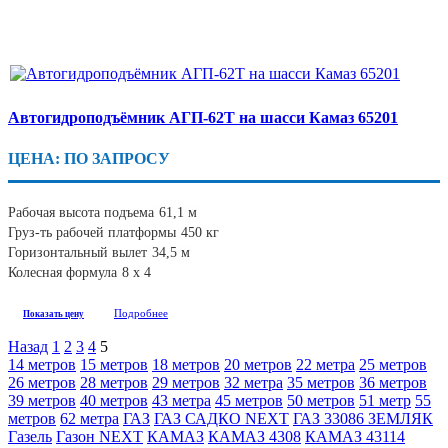
Автогидроподъёмник АГП-62Т на шасси Камаз 65201
ЦЕНА: ПО ЗАПРОСУ
Рабочая высота подъема
61,1 м
Груз-ть рабочей платформы
450 кг
Горизонтальный вылет
34,5 м
Колесная формула
8 х 4
Подробнее
Показать цену
Назад
1
2
3
4
5
14 метров
15 метров
18 метров
20 метров
22 метра
25 метров
26 метров
28 метров
29 метров
32 метра
35 метров
36 метров
39 метров
40 метров
43 метра
45 метров
50 метров
51 метр
55
метров
62 метра
ГАЗ
ГАЗ САДКО NEXT
ГАЗ 33086 ЗЕМЛЯК
Газель
Газон NEXT
КАМАЗ
КАМАЗ 4308
КАМАЗ 43114