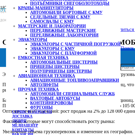
ПОДЪЁМНИКИ СНЕГОБОЛОТОХОДЫ
Главная
КРАНЫ-МАНИПУЛЯТОРЫ
МЫ В СОЦИАЛЬНЫХ СЕТЯХ
ОТАЕМ С 2005 ГОДА
РОДАЖА СПЕЦТЕХНИКИ
АВТОМОБИЛИ БОРТОВЫЕ С КМУ
СЕДЕЛЬНЫЕ ТЯГАЧИ С КМУ
Разное
ДОСТАВКА ПО РФ И СНГ
САМОСВАЛЫ С КМУ
МАСТЕРСКИЕ И ЛАБОРАТОРИИ
ПРИЕМНАЯ:
Спад рынка грузовых автомобилей может продлиться 
ПЕРЕДВИЖНЫЕ МАСТЕРСКИЕ
ПЕРЕДВИЖНЫЕ ЛАБОРАТОРИИ
8 (831) 296-11-77
ЭВАКУАТОРЫ
СПАД РЫНКА ГРУЗОВЫХ АВТОМОБ
ЭВАКУАТОРЫ С ЧАСТИЧНОЙ ПОГРУЗКОЙ
info@roskomtrans.ru
ЗАКАЗАТЬ ЗВОНОК
Поиск
ЭВАКУАТОРЫ С КМУ
ОТДЕЛ ПРОДАЖ:
ЭВАКУАТОРЫ С ПЛАТФОРМОЙ
16 декабря, 2024
ЕМКОСТНАЯ ТЕХНИКА
АВТОМОБИЛЬНЫЕ ЦИСТЕРНЫ
8 (800) 222-13-19
ПРИЦЕПЫ ЦИСТЕРНЫ
ПОЛУПРИЦЕПЫ ЦИСТЕРНЫ
sales@roskomtrans.ru
Эксперты прогнозируют дальнейшее снижение продаж грузовых
АВИАЦИОННАЯ ТЕХНИКА
ЗАПЧАСТИ:
АВИАЦИОННЫЕ ТОПЛИВОЗАПРАВЩИКИ
По оценкам, в 2024 году продажи составят 125 000 единиц, чт
АВТОЛИФТЫ
8 (964) 838-00-77
ПРОЧАЯ ТЕХНИКА
рынка:
АВТОМОБИЛИ СПЕЦИАЛЬНЫХ СЛУЖБ
service@roskomtrans.ru
ВАХТОВЫЕ АВТОБУСЫ
Базовый сценарий: снижение продаж на 6% до 117 000 единиц.
КОНТЕЙНЕРОВОЗЫ
Пессимистичный сценарий: снижение продаж на 16% до 105 00
ФУРГОНЫ
Оптимистичный сценарий: рост продаж на 2% до 128 000 един
СЕРВИС И ЗАПЧАСТИ
ДОСТАВКА
ЛИЗИНГ
Факторы, которые могут способствовать росту рынка:
МЕДИАЦЕНТР
КОНТАКТЫ
Увеличение объема грузоперевозок и изменение их географии.
ВАКАНСИИ